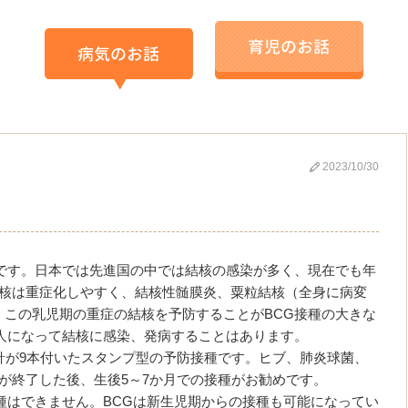
2023/10/30
です。日本では先進国の中では結核の感染が多く、現在でも年
結核は重症化しやすく、結核性髄膜炎、粟粒結核（全身に病変
この乳児期の重症の結核を予防することがBCG接種の大きな
人になって結核に感染、発病することはあります。
針が9本付いたスタンプ型の予防接種です。ヒブ、肺炎球菌、
が終了した後、生後5～7か月での接種がお勧めです。
種はできません。BCGは新生児期からの接種も可能になってい