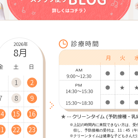
2026年
8月
4
2
4
1
5
5
2
4
2
1
5
3
5
2
6
6
3
1
5
3
2
6
4
1
6
3
7
7
4
2
6
4
11
11
12
12
11
7
9
6
8
9
7
9
12
10
12
13
13
10
12
10
8
7
9
8
13
11
13
10
14
14
11
13
11
9
8
9
14
18
16
13
18
15
19
19
16
14
18
16
15
19
17
14
19
16
20
20
17
15
19
17
16
20
18
15
20
17
21
21
18
16
20
18
※上記の時間内に来院できない方は、受
21
25
23
20
25
22
26
26
23
21
25
23
22
26
24
21
26
23
27
27
24
22
26
24
23
27
25
22
27
24
28
28
25
23
27
25
但し、予防接種の受付は、11：45（午
※クリーンタイムは健康な子どもさんだ