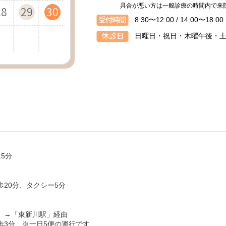
具合が悪い方は一般診療の時間内で来
28
30
27
29
30
28
30
29
31
28
30
29
31
30
29
31
30
8:30〜12:00 / 14:00〜18:00
日曜日・祝日・木曜午後・
5分
20分、タクシー5分
）→「東新川駅」経由
歩3分 ※一日5便の運行です