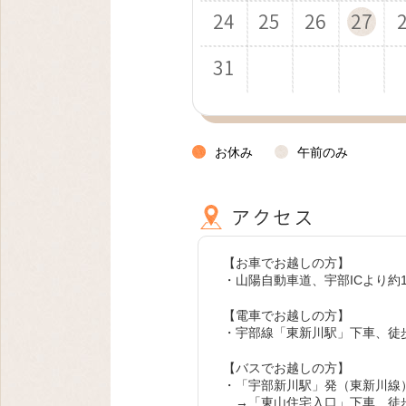
24
28
26
23
28
25
29
26
24
28
26
25
29
27
24
29
26
30
27
25
29
27
26
30
28
25
30
27
31
28
26
30
28
27
29
26
31
28
29
27
29
31
30
31
お休み
午前のみ
【お車でお越しの方】
・山陽自動車道、宇部ICより約1
【電車でお越しの方】
・宇部線「東新川駅」下車、徒歩
【バスでお越しの方】
・「宇部新川駅」発（東新川線
→「東山住宅入口」下車、徒