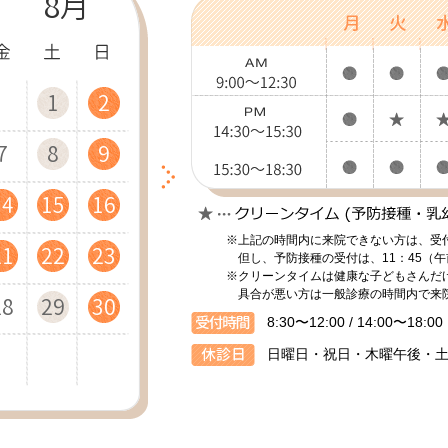
8月
4
2
4
1
5
5
2
4
2
1
5
3
5
2
6
6
3
1
5
3
2
6
4
1
6
3
7
7
4
2
6
4
11
11
12
12
11
7
9
6
8
9
7
9
12
10
12
13
13
10
12
10
8
7
9
8
13
11
13
10
14
14
11
13
11
9
8
9
14
18
16
13
18
15
19
19
16
14
18
16
15
19
17
14
19
16
20
20
17
15
19
17
16
20
18
15
20
17
21
21
18
16
20
18
※上記の時間内に来院できない方は、受
21
25
23
20
25
22
26
26
23
21
25
23
22
26
24
21
26
23
27
27
24
22
26
24
23
27
25
22
27
24
28
28
25
23
27
25
但し、予防接種の受付は、11：45（午
※クリーンタイムは健康な子どもさんだ
具合が悪い方は一般診療の時間内で来
28
30
27
29
30
28
30
29
31
28
30
29
31
30
29
31
30
8:30〜12:00 / 14:00〜18:00
日曜日・祝日・木曜午後・