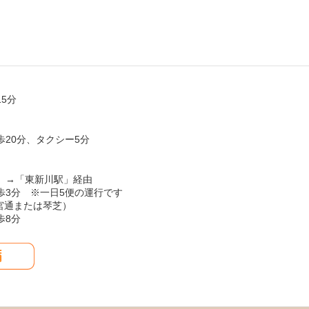
5分
20分、タクシー5分
）→「東新川駅」経由
歩3分 ※一日5便の運行です
参宮通または琴芝）
歩8分