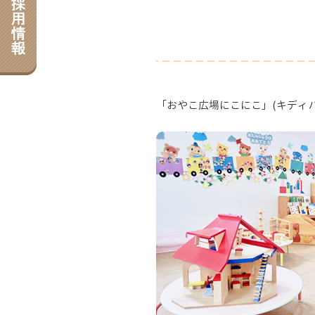
「おやこ広場にこにこ」(キディハ