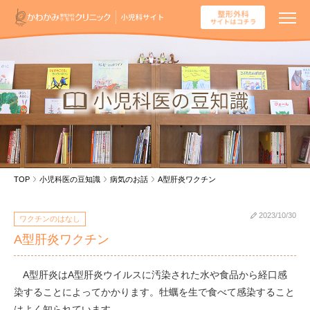
TOP
小児科医の豆知識
病気のお話
A型肝炎ワクチン
2023/10/30
ワクチンのはなし
A型肝炎ワクチン
A型肝炎はA型肝炎ウイルスに汚染された水や食品から経口感
染することによってかかります。牡蠣を生で食べて感染すること
はよく知られています。