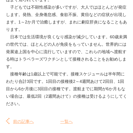
子どもでは不顕性感染が多いですが、大人ではほとんどが発症
します。発熱、全身倦怠感、食欲不振、黄疸などの症状が出現し
ます。1～2か月で治癒しますが、まれに劇症肝炎になることもあ
ります。
日本では生活環境が良くなり感染が減少しています。60歳未満
の世代では、ほとんどの人が免疫をもっていません。世界的には
発展途上国を中心に流行していますので、これらの地域へ渡航す
る時はトラベラーズワクチンとして接種されることをお勧めしま
す。
接種年齢は1歳以上で可能です。接種スケジュールは半年間に
わたり合計3回です。1回目の接種後2～4週間あけて2回目、1回
目から6か月後に3回目の接種です。渡航までに期間が6か月もな
い場合は、最低2回（2週間あけて）の接種は受けるようにしてく
ださい。
前の記事へ
一覧へ