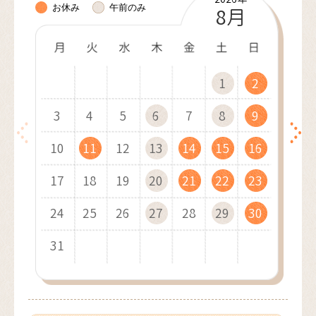
お休み
午前のみ
10月
11月
12月
8月
9月
1月
2月
3月
4月
5月
6月
7月
1
1
1
1
2
2
1
2
2
3
3
2
3
1
3
4
4
1
3
1
4
2
4
1
5
5
2
4
2
1
5
3
5
2
6
6
3
1
5
3
2
6
4
1
6
3
7
7
4
2
6
4
3
7
5
2
7
4
8
8
5
3
7
5
4
8
6
3
8
5
9
9
6
4
8
6
10
10
5
9
7
4
9
6
7
5
9
7
10
10
11
11
10
6
8
5
7
8
6
8
11
11
12
12
11
7
9
6
8
9
7
9
12
10
12
13
13
10
12
10
8
7
9
8
13
11
13
10
14
14
11
13
11
9
8
9
10
14
12
14
11
15
15
12
10
14
12
9
11
15
13
10
15
12
16
16
13
11
15
13
12
16
14
11
16
13
17
17
14
12
16
14
13
17
15
12
17
14
18
18
15
13
17
15
14
18
16
13
18
15
19
19
16
14
18
16
15
19
17
14
19
16
20
20
17
15
19
17
16
20
18
15
20
17
21
21
18
16
20
18
17
21
19
16
21
18
22
22
19
17
21
19
18
22
20
17
22
19
23
23
20
18
22
20
19
23
21
18
23
20
24
24
21
19
23
21
20
24
22
19
24
21
25
25
22
20
24
22
21
25
23
20
25
22
26
26
23
21
25
23
22
26
24
21
26
23
27
27
24
22
26
24
23
27
25
22
27
24
28
28
25
23
27
25
24
28
26
23
28
25
29
26
24
28
26
25
29
27
24
29
26
30
27
25
29
27
26
30
28
25
30
27
31
28
26
30
28
27
29
26
31
28
29
27
29
28
30
27
29
30
28
30
29
31
28
30
29
31
30
29
31
30
31
30
31