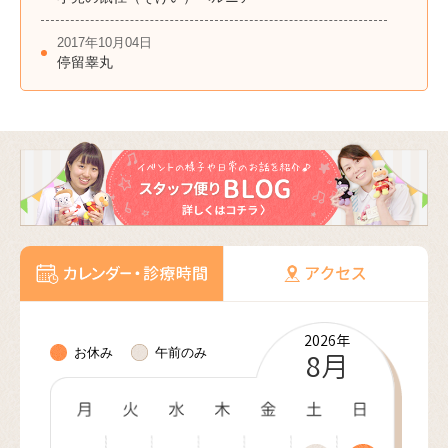
2017年10月04日
停留睾丸
2026年
2026年
2026年
2026年
2026年
2027年
2027年
2027年
2027年
2027年
2027年
2027年
お休み
午前のみ
10月
11月
12月
8月
9月
1月
2月
3月
4月
5月
6月
7月