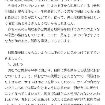
先天性と呼んでいますが、生まれる前から脱臼している（奇形
性脱臼）場合は少なく、生後発育していく過程で脱臼になる（発
育性脱臼）場合がほとんどです。従って、先天性股関節脱臼とい
う名前はあまりふさわしくないかもしれません。
赤ちゃんの自然な姿勢は両膝と股関節を曲げてカエルのような
Ｍ字型の格好をしています。ここに、足をまっすぐに伸ばすよう
な力が加わると、脱臼を誘発してしまいます。
股関節脱臼にならないように以下のことに気をつけて育ててい
きましょう。
1、おむつ
おむつは両脚がＭ字に曲がり、自由に脚を動かせる状態の股お
むつにしましょう。紙おむつの使用がほとんどなので、問題はあ
りませんが、サイズはゆとりを持ってください。サイズの合わな
い小さいものでは締め付けるようになるため、脚が自由に動かし
にくくなってしまいます。現在ではほとんど使用されないと思わ
れますが、巻おむつや三角おむつのように両脚が伸びた状態で固