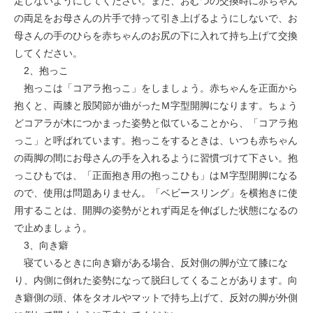
定しないようにしてください。また、おむつの交換時に赤ちゃん
の両足をお母さんの片手で持って引き上げるようにしないで、お
母さんの手のひらを赤ちゃんのお尻の下に入れて持ち上げて交換
してください。
2、抱っこ
抱っこは「コアラ抱っこ」をしましょう。赤ちゃんを正面から
抱くと、両膝と股関節が曲がったＭ字型開脚になります。ちょう
どコアラが木につかまった姿勢と似ていることから、「コアラ抱
っこ」と呼ばれています。抱っこをするときは、いつも赤ちゃん
の両脚の間にお母さんの手を入れるように習慣づけて下さい。抱
っこひもでは、「正面抱き用の抱っこひも」はＭ字型開脚になる
ので、使用は問題ありません。「ベビースリング」を横抱きに使
用することは、開脚の姿勢がとれず両足を伸ばした状態になるの
で止めましょう。
3、向き癖
寝ているときに向き癖がある場合、反対側の脚が立て膝にな
り、内側に倒れた姿勢になって脱臼してくることがあります。向
き癖側の頭、体をタオルやマットで持ち上げて、反対の脚が外側