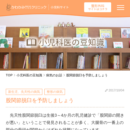
TOP
小児科医の豆知識
病気のお話
股関節脱臼を予防しましょう
2017/10/04
新生児、先天性の病気
整形の病気
股関節脱臼を予防しましょう
先天性股関節脱臼は生後3～4か月の乳児健診で「股関節の開き
が悪い」ということで発見されることが多く、大腿骨の一番上の
部分の骨頭が関節からはずれた状態になっています。