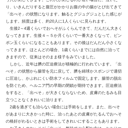
り、いきんだりすると腹圧がかかりお腹の中の腸がとび出てきて
「出べそ」の状態になります。触るとグジュグジュとした感じが
します。頻度は多く、約20人に1人くらいに見られます。
生後2～4週くらいでおへそがふくらんできて、だんだん大きく
なってきます。生後４～５か月くらいで一番大きくなって、ピン
ポン玉くらいになることもあります。その後はだんだん小さくな
ってきます。ほとんどの場合、1歳くらいまでには自然に治って
きますので、従来はそのまま様子をみていました。
しかし、近年は臍の圧迫療法が積極的に行われています。「出
べそ」の状態から腸管を元に戻して、臍を綿球かスポンジで適切
に圧迫し、かぶれにくい防水フィルムで固定します。腸管の脱出
を防ぐため、ヘルニア門の早期の閉鎖が期待できます。圧迫療法
をすると、「出べそ」が大きくならないため、皮膚のたるみも目
立つことなくきれいに治ります。
2歳を過ぎても治らない場合には手術をします。また、出べそ
があまりに大きかった時に、治ったあとの皮膚がたるんでおへそ
の格好がわるいときは手術をしてきれいにすることもあります。