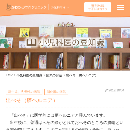
TOP
小児科医の豆知識
病気のお話
出べそ（臍ヘルニア）
2017/10/04
新生児、先天性の病気
消化器の病気
出べそ（臍ヘルニア）
「出べそ」は医学的には臍ヘルニアと呼んでいます。
出生後に、普通はへその緒がとれておへそのところの臍輪とい
う穴が閉じてきます。この穴が閉じるのが遅い場合に、泣いた