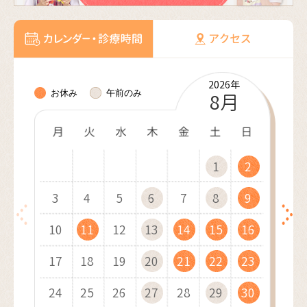
2026年
2026年
2026年
2026年
2026年
2027年
2027年
2027年
2027年
2027年
2027年
2027年
お休み
午前のみ
10月
11月
12月
8月
9月
1月
2月
3月
4月
5月
6月
7月
1
1
1
1
2
2
1
2
2
3
3
2
3
1
3
4
4
1
3
1
4
2
4
1
5
5
2
4
2
1
5
3
5
2
6
6
3
1
5
3
2
6
4
1
6
3
7
7
4
2
6
4
3
7
5
2
7
4
8
8
5
3
7
5
4
8
6
3
8
5
9
9
6
4
8
6
10
10
5
9
7
4
9
6
7
5
9
7
10
10
11
11
10
6
8
5
7
8
6
8
11
11
12
12
11
7
9
6
8
9
7
9
12
10
12
13
13
10
12
10
8
7
9
8
13
11
13
10
14
14
11
13
11
9
8
9
10
14
12
14
11
15
15
12
10
14
12
9
11
15
13
10
15
12
16
16
13
11
15
13
12
16
14
11
16
13
17
17
14
12
16
14
13
17
15
12
17
14
18
18
15
13
17
15
14
18
16
13
18
15
19
19
16
14
18
16
15
19
17
14
19
16
20
20
17
15
19
17
16
20
18
15
20
17
21
21
18
16
20
18
17
21
19
16
21
18
22
22
19
17
21
19
18
22
20
17
22
19
23
23
20
18
22
20
19
23
21
18
23
20
24
24
21
19
23
21
20
24
22
19
24
21
25
25
22
20
24
22
21
25
23
20
25
22
26
26
23
21
25
23
22
26
24
21
26
23
27
27
24
22
26
24
23
27
25
22
27
24
28
28
25
23
27
25
24
28
26
23
28
25
29
26
24
28
26
25
29
27
24
29
26
30
27
25
29
27
26
30
28
25
30
27
31
28
26
30
28
27
29
26
31
28
29
27
29
28
30
27
29
30
28
30
29
31
28
30
29
31
30
29
31
30