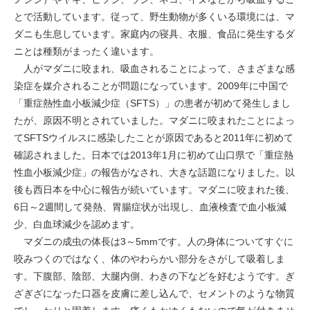
とで活動しています。従って、野生動物が多くいる環境には、マ
ダニも生息しています。家庭内の寝具、衣服、食品に発生するダ
ニとは種類がまったく違います。
人がマダニに咬まれ、吸血されることによって、さまざまな感
染症を媒介されることが問題になっています。2009年に中国で
「重症熱性血小板減少症（SFTS）」の患者が初めて発生しまし
たが、原因不明とされていました。マダニに咬まれたことによっ
てSFTSウイルスに感染したことが原因であると2011年に初めて
確認されました。日本では2013年1月に初めて山口県で「重症熱
性血小板減少症」の報告がなされ、大きな話題になりました。以
後も西日本を中心に報告が続いています。マダニに咬まれた後、
6日～2週間して発熱、胃腸症状が出現し、血液検査で血小板減
少、白血球減少を認めます。
マダニの成虫の体長は3～5mmです。人の身体についてすぐに
咬みつくのではなく、体のやわらかい部分をさがして吸着しま
す。下腹部、陰部、大腿内側、わきの下などを好むようです。ぎ
ざぎざになった口器を皮膚に差し込んで、セメントのような物質