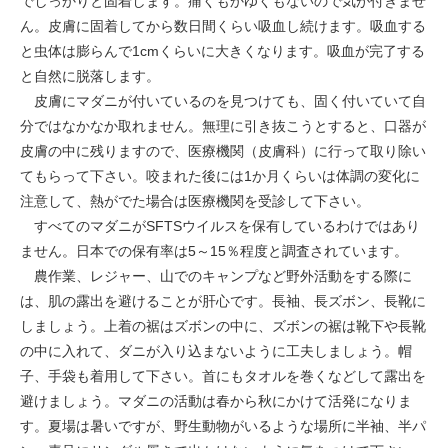
でしっかりと固着します。痛くもかゆくもないので気が付きませ
ん。皮膚に固着してから数日間くらい吸血し続けます。吸血する
と虫体は膨らんで1cmくらいに大きくなります。吸血が完了する
と自然に脱落します。
皮膚にマダニが付いているのを見つけても、固く付いていて自
分ではなかなか取れません。無理に引き抜こうとすると、口器が
皮膚の中に残りますので、医療機関（皮膚科）に行って取り除い
てもらって下さい。咬まれた後には1か月くらいは体調の変化に
注意して、熱がでた場合は医療機関を受診して下さい。
すべてのマダニがSFTSウイルスを保有しているわけではあり
ません。日本での保有率は5～15％程度と調査されています。
農作業、レジャー、山でのキャンプなど野外活動をする際に
は、肌の露出を避けることが肝心です。長袖、長ズボン、長靴に
しましょう。上着の裾はズボンの中に、ズボンの裾は靴下や長靴
の中に入れて、ダニが入り込まないように工夫しましょう。帽
子、手袋も着用して下さい。首にもタオルを巻くなどして露出を
避けましょう。マダニの活動は春から秋にかけて活発になりま
す。夏場は暑いですが、野生動物がいるような場所に半袖、半パ