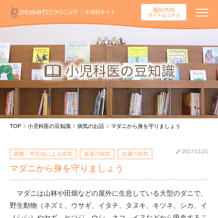
TOP
小児科医の豆知識
病気のお話
マダニから身を守りましょう
2017/11/21
細菌・寄生虫による病気
血液の病気
皮膚の病気
マダニから身を守りましょう
マダニは山林や田畑などの屋外に生息している大型のダニで、
野生動物（ネズミ、ウサギ、イタチ、タヌキ、キツネ、シカ、イ
ノシシ）やヤギ、ヒツジ、ウシ、ネコ、イヌなどから吸血するこ