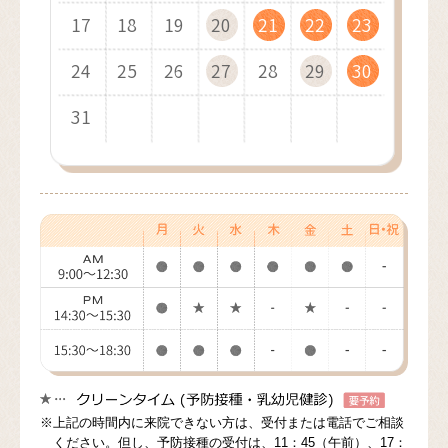
17
21
19
16
21
18
22
22
19
17
21
19
18
22
20
17
22
19
23
23
20
18
22
20
19
23
21
18
23
20
24
24
21
19
23
21
20
24
22
19
24
21
25
25
22
20
24
22
21
25
23
20
25
22
26
26
23
21
25
23
22
26
24
21
26
23
27
27
24
22
26
24
23
27
25
22
27
24
28
28
25
23
27
25
24
28
26
23
28
25
29
26
24
28
26
25
29
27
24
29
26
30
27
25
29
27
26
30
28
25
30
27
31
28
26
30
28
27
29
26
31
28
29
27
29
28
30
27
29
30
28
30
29
31
28
30
29
31
30
29
31
30
31
30
31
※上記の時間内に来院できない方は、受付または電話でご相談
ください。但し、予防接種の受付は、11：45（午前）、17：