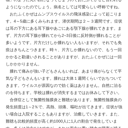
ようになったのでしょう。病名としては可愛らしい呼称ですね。
おたふくかぜはムンプスウイルスの飛沫感染によって起こりま
す。4～5歳に多くみられます。潜伏期間は２～３週間です。症状
は耳の下方にある耳下腺やあごにある顎下腺が腫れてきます。ま
ず、片方の耳下腺が腫れてから2~3日後に反対側が腫れることが
多いようです。片方だけしか腫れない人もいますが、それでも免
疫はきちんとつきます。時々、片方しか腫れないので、もう一回
かかると勘違いされることがありますが、おたふくかぜには一回
しかかかりません。
腫れて痛みが強い子どもさんもいれば、あまり痛がらなくて平
気な子どもさんもいます。腫れは大体１週間くらいでおちついて
きます。ウイルスが原因なので効く薬はありません。自然に治る
のを待ちます。学校は腫れが消失するまではお休みして下さい。
合併症として無菌性髄膜炎と難聴があります。無菌性髄膜炎の
発生頻度は1～2％で、高熱、頭痛、嘔吐が出てきます。症状が強
い場合は入院することもありますが、治癒していきます。また、
難聴も比較的頻度が高く約1000人に1人の割合で発生していま