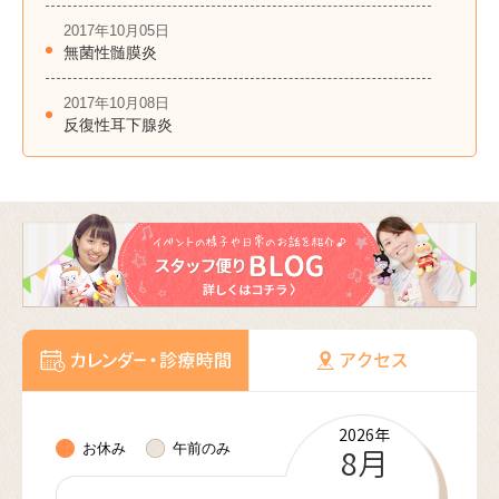
2017年10月05日
無菌性髄膜炎
2017年10月08日
反復性耳下腺炎
2026年
2026年
2026年
2026年
2026年
2027年
2027年
2027年
2027年
2027年
2027年
2027年
お休み
午前のみ
10月
11月
12月
8月
9月
1月
2月
3月
4月
5月
6月
7月