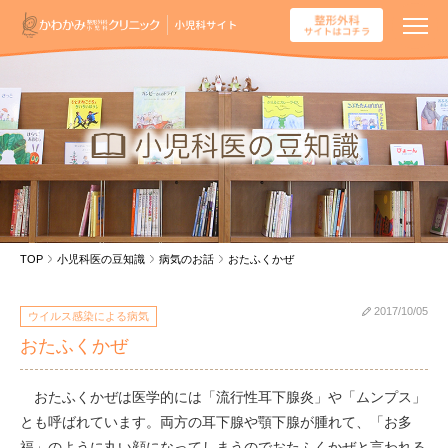
TOP
小児科医の豆知識
病気のお話
おたふくかぜ
2017/10/05
ウイルス感染による病気
おたふくかぜ
おたふくかぜは医学的には「流行性耳下腺炎」や「ムンプス」
とも呼ばれています。両方の耳下腺や顎下腺が腫れて、「お多
福」のように丸い顔になってしまうのでおたふくかぜと言われる