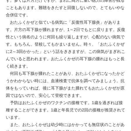
す。多くは片方だけですが、まれに両方に重い聴力の障害が残る
こともあります。難聴をきたすと回復しないので、とてもいやな
合併症です。
おたふくかぜと似ている病気に「反復性耳下腺炎」がありま
す。片方の耳下腺が腫れますが、1～2日でもとに戻ります。反復
性という病名のように何回も繰り返しますが、心配のない病気で
す。もちろん、登校してもかまいません。時々、「おたふくかぜ
に2～3回かかった」という話をききますが、この病気がまぎれこ
んでいると思われます。おたふくかぜの耳下腺の腫れはもっと長
く続きます。
何回も耳下腺が腫れたことがあり、おたふくかぜになったかど
うかわからない時には、血液検査で抗体を調べてみましょう。抗
体をもっていれば、後に耳下腺がまた腫れてもおたふくかぜが原
因ではないので、安心して登校できます。
予防はおたふくかぜのワクチンの接種です。1歳を過ぎれば接
種することができます。1歳と年長児での2回の接種が推奨されて
います。
また、おたふくかぜは幼少時にはかかっても無症状のことがあ