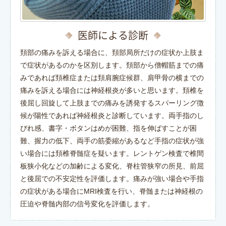
医師による診断
頚部の痛みを訴える場合に、頚部局所だけの症状か上肢ま
で症状があるのかを区別します。頚部から僧帽筋までの痛
みであれば頚椎症または頚肩腕症候群、肩甲骨の横までの
痛みを訴える場合には神経根炎が多いと思います。頚椎を
後屈し回旋して上肢までの痛みを誘発するスパーリング徴
候が陽性であれば神経根炎と診断しています。両手指のし
びれ感、書字・ボタンはめが困難、指を伸ばすことが困
難、握力の低下、両手の筋委縮があるなど手指の症状が強
い場合には頚椎脊髄症を疑います。レントゲン検査で椎間
板狭小化などの加齢による変化、脊柱管狭窄の所見、前屈
と後屈での不安定性を評価します。痛みが強い場合や手指
の症状がある場合にMRI検査を行い、脊髄または神経根の
圧迫や脊髄内部の信号変化を評価します。