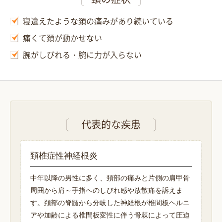
寝違えたような頚の痛みがあり続いている
痛くて頚が動かせない
腕がしびれる・腕に力が入らない
代表的な疾患
頚椎症性神経根炎
中年以降の男性に多く、頚部の痛みと片側の肩甲骨
周囲から肩～手指へのしびれ感や放散痛を訴えま
す。頚部の脊髄から分岐した神経根が椎間板ヘルニ
アや加齢による椎間板変性に伴う骨棘によって圧迫