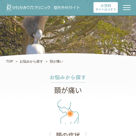
TOP
＞
お悩みから探す
＞
頚が痛い
頚が痛い
頚の症状