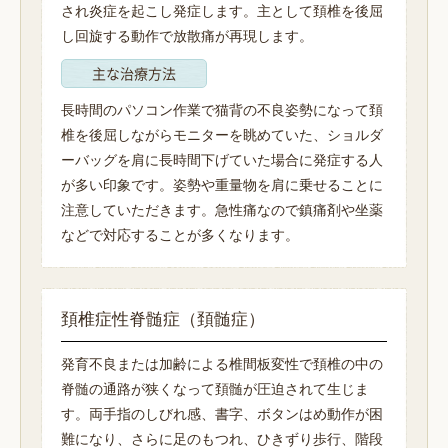
され炎症を起こし発症します。主として頚椎を後屈
し回旋する動作で放散痛が再現します。
主な治療方法
長時間のパソコン作業で猫背の不良姿勢になって頚
椎を後屈しながらモニターを眺めていた、ショルダ
ーバッグを肩に長時間下げていた場合に発症する人
が多い印象です。姿勢や重量物を肩に乗せることに
注意していただきます。急性痛なので鎮痛剤や坐薬
などで対応することが多くなります。
頚椎症性脊髄症（頚髄症）
発育不良または加齢による椎間板変性で頚椎の中の
脊髄の通路が狭くなって頚髄が圧迫されて生じま
す。両手指のしびれ感、書字、ボタンはめ動作が困
難になり、さらに足のもつれ、ひきずり歩行、階段