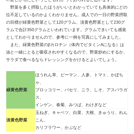
野菜を多く摂取したほうがいいとわかっていても具体的にどの
位不足しているのかよくわかりません。成人での一日の野菜摂取
の目標が緑黄色野菜として120グラム、淡黄色野菜として230グ
ラムで合計350グラムといわれています。グラムできいても感覚
としてわかりませんので、参考に一例を写真にしてみました。
また、緑黄色野菜のβカロチン（体内でビタミンAになる）は
油と一緒にとると吸収されやすくなるので、野菜炒めにするか、
サラダで食べるならドレッシングをかけるとよいでしょう。
ほうれん草、ピーマン、人参、トマト、かぼち
ゃ、
緑黄色野菜
ブロッコリー、パセリ、ニラ、しそ、アスパラガ
ス、
インゲン、春菊、みつば、わけぎなど
玉ねぎ、キャベツ、白菜、大根、きゅうり、れん
淡黄色野菜
こん、
カリフラワー、かぶなど