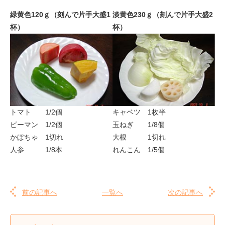
緑黄色120ｇ（刻んで片手大盛1
淡黄色230ｇ（刻んで片手大盛2
杯）
杯）
トマト 1/2個
キャベツ
1枚半
ピーマン 1/2個
玉ねぎ
1/8個
かぼちゃ 1切れ
大根
1切れ
人参 1/8本
れんこん
1/5個
前の記事へ
一覧へ
次の記事へ