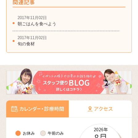
関連記事
2017年11月02日
朝ごはんを食べよう
2017年11月02日
旬の食材
2026年
2026年
2026年
2026年
2026年
2027年
2027年
2027年
2027年
2027年
2027年
2027年
お休み
午前のみ
10月
11月
12月
8月
9月
1月
2月
3月
4月
5月
6月
7月