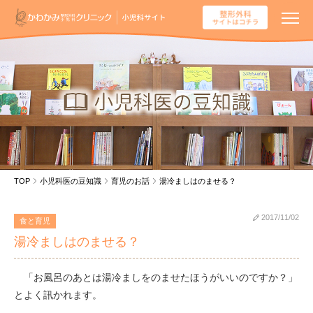
TOP
小児科医の豆知識
育児のお話
湯冷ましはのませる？
2017/11/02
食と育児
湯冷ましはのませる？
「お風呂のあとは湯冷ましをのませたほうがいいのですか？」
とよく訊かれます。