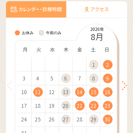
2026年
2026年
2026年
2026年
2026年
2027年
2027年
2027年
2027年
2027年
2027年
2027年
お休み
午前のみ
10月
11月
12月
8月
9月
1月
2月
3月
4月
5月
6月
7月
1
1
1
1
2
2
1
2
2
3
3
2
3
1
3
4
4
1
3
1
4
2
4
1
5
5
2
4
2
1
5
3
5
2
6
6
3
1
5
3
2
6
4
1
6
3
7
7
4
2
6
4
3
7
5
2
7
4
8
8
5
3
7
5
4
8
6
3
8
5
9
9
6
4
8
6
10
10
5
9
7
4
9
6
7
5
9
7
10
10
11
11
10
6
8
5
7
8
6
8
11
11
12
12
11
7
9
6
8
9
7
9
12
10
12
13
13
10
12
10
8
7
9
8
13
11
13
10
14
14
11
13
11
9
8
9
10
14
12
14
11
15
15
12
10
14
12
9
11
15
13
10
15
12
16
16
13
11
15
13
12
16
14
11
16
13
17
17
14
12
16
14
13
17
15
12
17
14
18
18
15
13
17
15
14
18
16
13
18
15
19
19
16
14
18
16
15
19
17
14
19
16
20
20
17
15
19
17
16
20
18
15
20
17
21
21
18
16
20
18
17
21
19
16
21
18
22
22
19
17
21
19
18
22
20
17
22
19
23
23
20
18
22
20
19
23
21
18
23
20
24
24
21
19
23
21
20
24
22
19
24
21
25
25
22
20
24
22
21
25
23
20
25
22
26
26
23
21
25
23
22
26
24
21
26
23
27
27
24
22
26
24
23
27
25
22
27
24
28
28
25
23
27
25
24
28
26
23
28
25
29
26
24
28
26
25
29
27
24
29
26
30
27
25
29
27
26
30
28
25
30
27
31
28
26
30
28
27
29
26
31
28
29
27
29
28
30
27
29
30
28
30
29
31
28
30
29
31
30
29
31
30