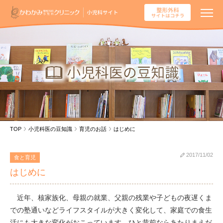
TOP
小児科医の豆知識
育児のお話
はじめに
2017/11/02
食と育児
はじめに
近年、核家族化、母親の就業、父親の残業や子どもの夜遅くま
での塾通いなどライフスタイルが大きく変化して、家庭での食生
活にも大きな変化がおこっています。ひと昔前ならあたりまえだ