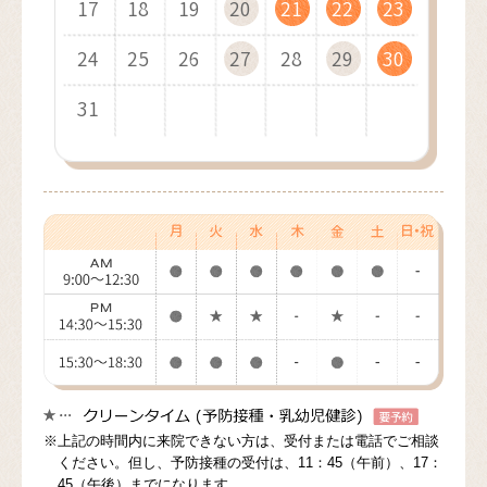
17
21
19
16
21
18
22
22
19
17
21
19
18
22
20
17
22
19
23
23
20
18
22
20
19
23
21
18
23
20
24
24
21
19
23
21
20
24
22
19
24
21
25
25
22
20
24
22
21
25
23
20
25
22
26
26
23
21
25
23
22
26
24
21
26
23
27
27
24
22
26
24
23
27
25
22
27
24
28
28
25
23
27
25
24
28
26
23
28
25
29
26
24
28
26
25
29
27
24
29
26
30
27
25
29
27
26
30
28
25
30
27
31
28
26
30
28
27
29
26
31
28
29
27
29
28
30
27
29
30
28
30
29
31
28
30
29
31
30
29
31
30
31
30
31
※上記の時間内に来院できない方は、受付または電話でご相談
ください。但し、予防接種の受付は、11：45（午前）、17：
45（午後）までになります。