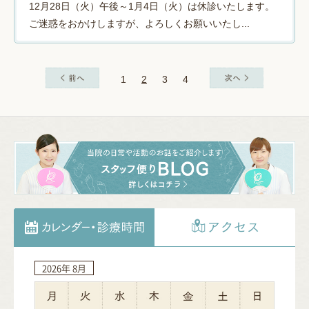
12月28日（火）午後～1月4日（火）は休診いたします。
ご迷惑をおかけしますが、よろしくお願いいたし...
1
2
3
4
2026年
2026年
2026年
2026年
2026年
2027年
2027年
2027年
2027年
2027年
2027年
2027年
8月
9月
10月
11月
12月
1月
2月
3月
4月
5月
6月
7月