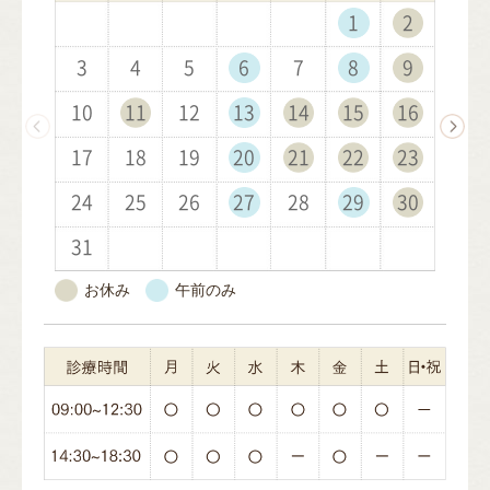
1
1
1
1
2
2
1
2
2
3
3
2
3
1
3
4
4
1
3
1
4
2
4
1
5
5
2
4
2
1
5
3
5
2
6
6
3
1
5
3
2
6
4
1
6
3
7
7
4
2
6
4
3
7
5
2
7
4
8
8
5
3
7
5
4
8
6
3
8
5
9
9
6
4
8
6
10
10
5
9
7
4
9
6
7
5
9
7
10
10
11
11
10
6
8
5
7
8
6
8
11
11
12
12
11
7
9
6
8
9
7
9
12
10
12
13
13
10
12
10
8
7
9
8
13
11
13
10
14
14
11
13
11
9
8
9
10
14
12
14
11
15
15
12
10
14
12
9
11
15
13
10
15
12
16
16
13
11
15
13
12
16
14
11
16
13
17
17
14
12
16
14
13
17
15
12
17
14
18
18
15
13
17
15
14
18
16
13
18
15
19
19
16
14
18
16
15
19
17
14
19
16
20
20
17
15
19
17
16
20
18
15
20
17
21
21
18
16
20
18
17
21
19
16
21
18
22
22
19
17
21
19
18
22
20
17
22
19
23
23
20
18
22
20
19
23
21
18
23
20
24
24
21
19
23
21
20
24
22
19
24
21
25
25
22
20
24
22
21
25
23
20
25
22
26
26
23
21
25
23
22
26
24
21
26
23
27
27
24
22
26
24
23
27
25
22
27
24
28
28
25
23
27
25
24
28
26
23
28
25
29
26
24
28
26
25
29
27
24
29
26
30
27
25
29
27
26
30
28
25
30
27
31
28
26
30
28
27
29
26
31
28
29
27
29
28
30
27
29
30
28
30
29
31
28
30
29
31
30
29
31
30
31
30
31
お休み
午前のみ