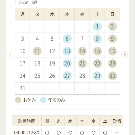
2026年
2026年
2026年
2026年
2026年
2027年
2027年
2027年
2027年
2027年
2027年
2027年
8月
9月
10月
11月
12月
1月
2月
3月
4月
5月
6月
7月
1
1
1
1
2
2
1
2
2
3
3
2
3
1
3
4
4
1
3
1
4
2
4
1
5
5
2
4
2
1
5
3
5
2
6
6
3
1
5
3
2
6
4
1
6
3
7
7
4
2
6
4
3
7
5
2
7
4
8
8
5
3
7
5
4
8
6
3
8
5
9
9
6
4
8
6
10
10
5
9
7
4
9
6
7
5
9
7
10
10
11
11
10
6
8
5
7
8
6
8
11
11
12
12
11
7
9
6
8
9
7
9
12
10
12
13
13
10
12
10
8
7
9
8
13
11
13
10
14
14
11
13
11
9
8
9
10
14
12
14
11
15
15
12
10
14
12
9
11
15
13
10
15
12
16
16
13
11
15
13
12
16
14
11
16
13
17
17
14
12
16
14
13
17
15
12
17
14
18
18
15
13
17
15
14
18
16
13
18
15
19
19
16
14
18
16
15
19
17
14
19
16
20
20
17
15
19
17
16
20
18
15
20
17
21
21
18
16
20
18
17
21
19
16
21
18
22
22
19
17
21
19
18
22
20
17
22
19
23
23
20
18
22
20
19
23
21
18
23
20
24
24
21
19
23
21
20
24
22
19
24
21
25
25
22
20
24
22
21
25
23
20
25
22
26
26
23
21
25
23
22
26
24
21
26
23
27
27
24
22
26
24
23
27
25
22
27
24
28
28
25
23
27
25
24
28
26
23
28
25
29
26
24
28
26
25
29
27
24
29
26
30
27
25
29
27
26
30
28
25
30
27
31
28
26
30
28
27
29
26
31
28
29
27
29
28
30
27
29
30
28
30
29
31
28
30
29
31
30
29
31
30
31
30
31
お休み
午前のみ