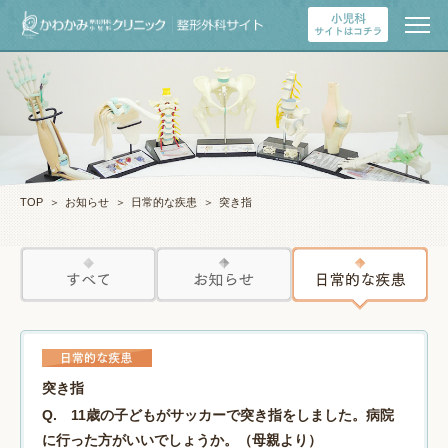
TOP
＞
お知らせ
＞
日常的な疾患
＞
突き指
突き指
Q.
11歳の子どもがサッカーで突き指をしました。病院
に行った方がいいでしょうか。（母親より）