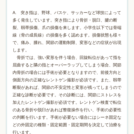
A. 突き指は、野球、バスケ、サッカーなど球技によって
多く発生しています。突き指により骨折・脱臼、腱の断
裂、靱帯損傷、爪の損傷を来します。小学生以下では骨端
線（骨の成長線）の損傷を多く認めます。損傷状態も様々
で、痛み、腫れ、関節の運動制限、変形などの症状が出現
します。
骨折では、強い変形を伴う場合、回旋転位があって指を
屈曲すると隣の指とオーバーラップしてしまう場合、関節
内骨折の場合には手術が必要となりますので、前後方向と
側面方向の正確なレントゲン撮影が必須です。また、靱帯
断裂があれば、関節の不安定性と変形が残ってしまうので
正確な診断が必要です。その診断には、関節にストレスを
加えたレントゲン撮影が必須です。レントゲン検査で転位
のある骨折や脱臼があれば整復操作を行い、手術の必要性
の判断を行います。手術が必要ない場合にはシーネ固定な
どの外固定の種類・固定範囲・固定期間を決定して治療を
行います。