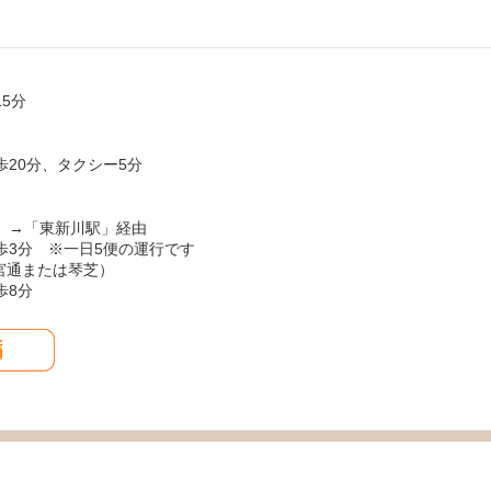
5分
20分、タクシー5分
）→「東新川駅」経由
歩3分 ※一日5便の運行です
参宮通または琴芝）
歩8分