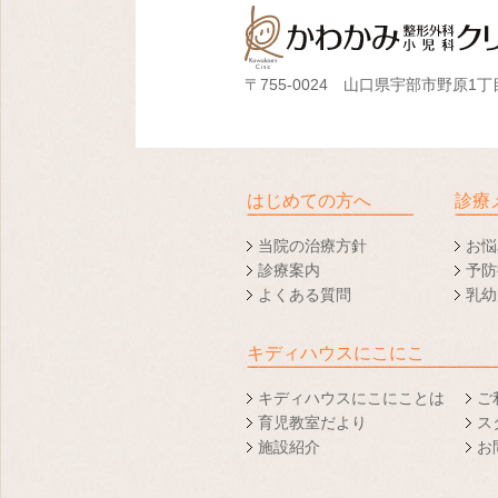
〒755-0024 山口県宇部市野原1丁目
はじめての方へ
診療
当院の治療方針
お悩
診療案内
予防
よくある質問
乳幼
キディハウスにこにこ
キディハウスにこにことは
ご
育児教室だより
ス
施設紹介
お