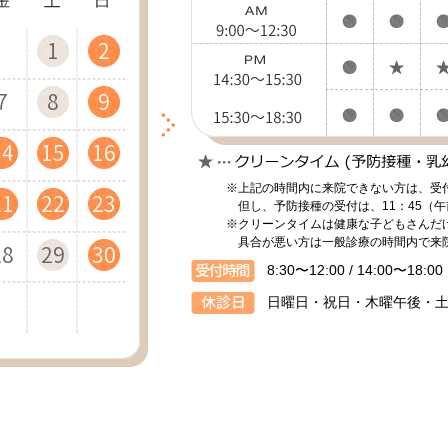
4
2
4
1
5
5
2
4
2
1
5
3
5
2
6
6
3
1
5
3
2
6
4
1
6
3
7
7
4
2
6
4
11
11
12
12
11
7
9
6
8
9
7
9
12
10
12
13
13
10
12
10
8
7
9
8
13
11
13
10
14
14
11
13
11
9
8
9
14
18
16
13
18
15
19
19
16
14
18
16
15
19
17
14
19
16
20
20
17
15
19
17
16
20
18
15
20
17
21
21
18
16
20
18
※上記の時間内に来院できない方は、受
21
25
23
20
25
22
26
26
23
21
25
23
22
26
24
21
26
23
27
27
24
22
26
24
23
27
25
22
27
24
28
28
25
23
27
25
但し、予防接種の受付は、11：45（午
※クリーンタイムは健康な子どもさんだ
具合が悪い方は一般診療の時間内で来
28
30
27
29
30
28
30
29
31
28
30
29
31
30
29
31
30
8:30〜12:00 / 14:00〜18:00
日曜日・祝日・木曜午後・