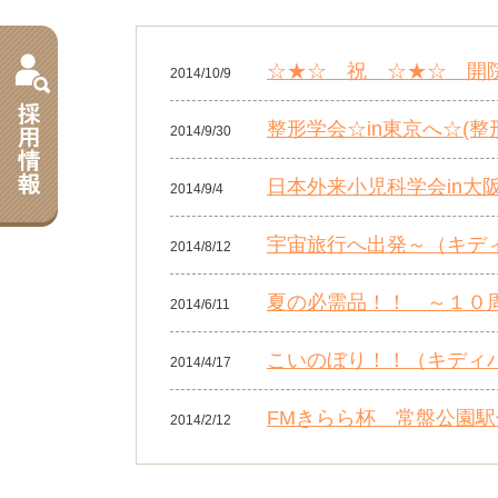
☆★☆ 祝 ☆★☆ 開院1
2014/10/9
整形学会☆in東京へ☆(
2014/9/30
日本外来小児科学会in大
2014/9/4
宇宙旅行へ出発～（キデ
2014/8/12
夏の必需品！！ ～１０周
2014/6/11
こいのぼり！！（キディ
2014/4/17
FMきらら杯 常盤公園駅
2014/2/12