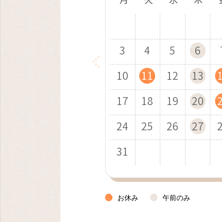
1
1
1
1
2
2
1
2
2
3
3
2
3
1
3
4
4
1
3
1
3
7
5
2
7
4
8
8
5
3
7
5
4
8
6
3
8
5
9
9
6
4
8
6
10
10
5
9
7
4
9
6
7
5
9
7
10
10
11
11
10
6
8
5
7
8
6
8
10
14
12
14
11
15
15
12
10
14
12
9
11
15
13
10
15
12
16
16
13
11
15
13
12
16
14
11
16
13
17
17
14
12
16
14
13
17
15
12
17
14
18
18
15
13
17
15
17
21
19
16
21
18
22
22
19
17
21
19
18
22
20
17
22
19
23
23
20
18
22
20
19
23
21
18
23
20
24
24
21
19
23
21
20
24
22
19
24
21
25
25
22
20
24
22
24
28
26
23
28
25
29
26
24
28
26
25
29
27
24
29
26
30
27
25
29
27
26
30
28
25
30
27
31
28
26
30
28
27
29
26
31
28
29
27
29
31
30
31
お休み
午前のみ