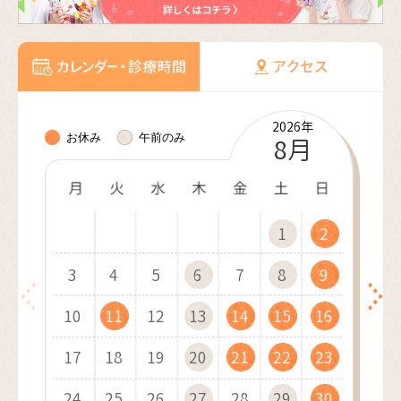
2026年
2026年
2026年
2026年
2026年
2027年
2027年
2027年
2027年
2027年
2027年
2027年
お休み
午前のみ
10月
11月
12月
8月
9月
1月
2月
3月
4月
5月
6月
7月
1
1
1
1
2
2
1
2
2
3
3
2
3
1
3
4
4
1
3
1
4
2
4
1
5
5
2
4
2
1
5
3
5
2
6
6
3
1
5
3
2
6
4
1
6
3
7
7
4
2
6
4
3
7
5
2
7
4
8
8
5
3
7
5
4
8
6
3
8
5
9
9
6
4
8
6
10
10
5
9
7
4
9
6
7
5
9
7
10
10
11
11
10
6
8
5
7
8
6
8
11
11
12
12
11
7
9
6
8
9
7
9
12
10
12
13
13
10
12
10
8
7
9
8
13
11
13
10
14
14
11
13
11
9
8
9
10
14
12
14
11
15
15
12
10
14
12
9
11
15
13
10
15
12
16
16
13
11
15
13
12
16
14
11
16
13
17
17
14
12
16
14
13
17
15
12
17
14
18
18
15
13
17
15
14
18
16
13
18
15
19
19
16
14
18
16
15
19
17
14
19
16
20
20
17
15
19
17
16
20
18
15
20
17
21
21
18
16
20
18
17
21
19
16
21
18
22
22
19
17
21
19
18
22
20
17
22
19
23
23
20
18
22
20
19
23
21
18
23
20
24
24
21
19
23
21
20
24
22
19
24
21
25
25
22
20
24
22
21
25
23
20
25
22
26
26
23
21
25
23
22
26
24
21
26
23
27
27
24
22
26
24
23
27
25
22
27
24
28
28
25
23
27
25
24
28
26
23
28
25
29
26
24
28
26
25
29
27
24
29
26
30
27
25
29
27
26
30
28
25
30
27
31
28
26
30
28
27
29
26
31
28
29
27
29
28
30
27
29
30
28
30
29
31
28
30
29
31
30
29
31
30