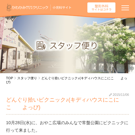
TOP
スタッフ便り
どんぐり拾いピクニック♪(キディハウスにこにこ よっ
ぴ)
2015/11/06
どんぐり拾いピクニック♪(キディハウスにこに
こ よっぴ)
10月28日(水)に、おやこ広場のみんなで常盤公園にピクニックに
行って来ました。