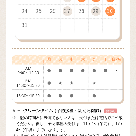
24
28
26
23
28
25
29
26
24
28
26
25
29
27
24
29
26
30
27
25
29
27
26
30
28
25
30
27
31
28
26
30
28
27
29
26
31
28
29
27
29
28
30
27
29
30
28
30
29
31
28
30
29
31
30
29
31
30
31
30
31
※上記の時間内に来院できない方は、受付または電話でご相談
ください。但し、予防接種の受付は、11：45（午前）、17：
45（午後）までになります。
※クリーンタイムは健康な子どもさんだけなので、予約当日に