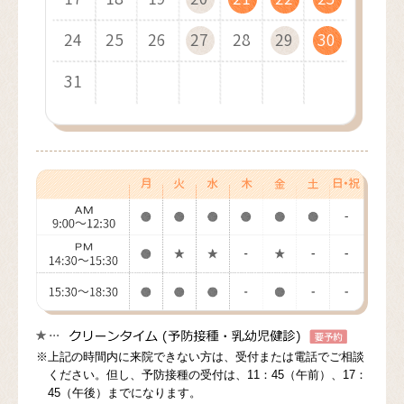
24
28
26
23
28
25
29
26
24
28
26
25
29
27
24
29
26
30
27
25
29
27
26
30
28
25
30
27
31
28
26
30
28
27
29
26
31
28
29
27
29
28
30
27
29
30
28
30
29
31
28
30
29
31
30
29
31
30
31
30
31
※上記の時間内に来院できない方は、受付または電話でご相談
ください。但し、予防接種の受付は、11：45（午前）、17：
45（午後）までになります。