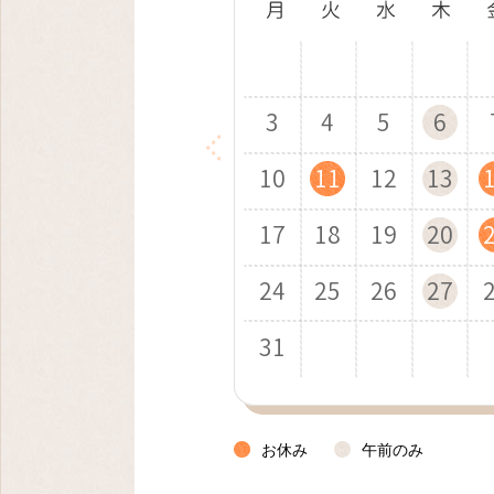
1
1
1
1
2
2
1
2
2
3
3
2
3
1
3
4
4
1
3
1
3
7
5
2
7
4
8
8
5
3
7
5
4
8
6
3
8
5
9
9
6
4
8
6
10
10
5
9
7
4
9
6
7
5
9
7
10
10
11
11
10
6
8
5
7
8
6
8
10
14
12
14
11
15
15
12
10
14
12
9
11
15
13
10
15
12
16
16
13
11
15
13
12
16
14
11
16
13
17
17
14
12
16
14
13
17
15
12
17
14
18
18
15
13
17
15
17
21
19
16
21
18
22
22
19
17
21
19
18
22
20
17
22
19
23
23
20
18
22
20
19
23
21
18
23
20
24
24
21
19
23
21
20
24
22
19
24
21
25
25
22
20
24
22
24
28
26
23
28
25
29
26
24
28
26
25
29
27
24
29
26
30
27
25
29
27
26
30
28
25
30
27
31
28
26
30
28
27
29
26
31
28
29
27
29
31
30
31
お休み
午前のみ