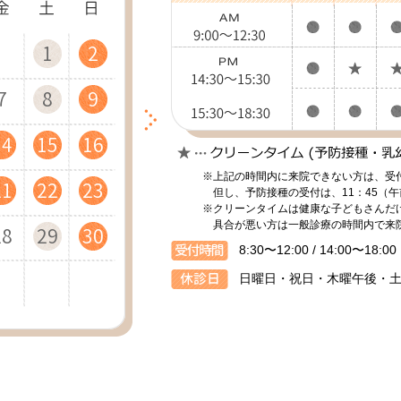
4
2
4
1
5
5
2
4
2
1
5
3
5
2
6
6
3
1
5
3
2
6
4
1
6
3
7
7
4
2
6
4
11
11
12
12
11
7
9
6
8
9
7
9
12
10
12
13
13
10
12
10
8
7
9
8
13
11
13
10
14
14
11
13
11
9
8
9
14
18
16
13
18
15
19
19
16
14
18
16
15
19
17
14
19
16
20
20
17
15
19
17
16
20
18
15
20
17
21
21
18
16
20
18
※上記の時間内に来院できない方は、受
21
25
23
20
25
22
26
26
23
21
25
23
22
26
24
21
26
23
27
27
24
22
26
24
23
27
25
22
27
24
28
28
25
23
27
25
但し、予防接種の受付は、11：45（午
※クリーンタイムは健康な子どもさんだ
具合が悪い方は一般診療の時間内で来
28
30
27
29
30
28
30
29
31
28
30
29
31
30
29
31
30
8:30〜12:00 / 14:00〜18:00
日曜日・祝日・木曜午後・