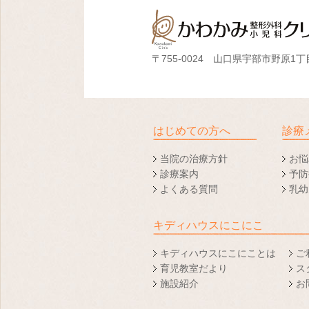
〒755-0024 山口県宇部市野原1丁目
はじめての方へ
診療
当院の治療方針
お悩
診療案内
予防
よくある質問
乳幼
キディハウスにこにこ
キディハウスにこにことは
ご
育児教室だより
ス
施設紹介
お