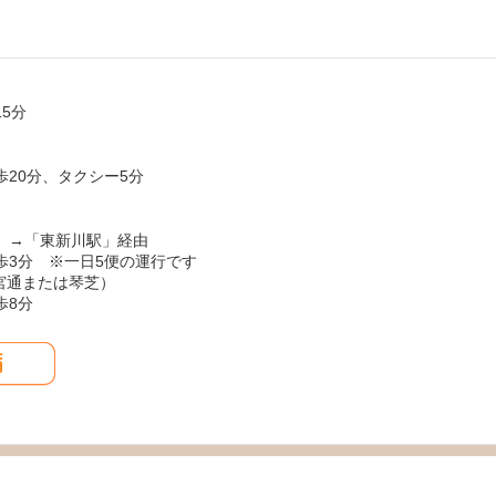
5分
20分、タクシー5分
）→「東新川駅」経由
歩3分 ※一日5便の運行です
参宮通または琴芝）
歩8分