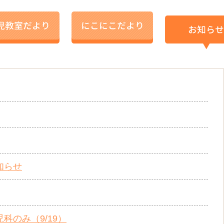
知らせ
科のみ（9/19）