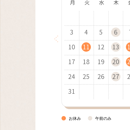
1
1
1
1
2
2
1
2
2
3
3
2
3
1
3
4
4
1
3
1
3
7
5
2
7
4
8
8
5
3
7
5
4
8
6
3
8
5
9
9
6
4
8
6
10
10
5
9
7
4
9
6
7
5
9
7
10
10
11
11
10
6
8
5
7
8
6
8
10
14
12
14
11
15
15
12
10
14
12
9
11
15
13
10
15
12
16
16
13
11
15
13
12
16
14
11
16
13
17
17
14
12
16
14
13
17
15
12
17
14
18
18
15
13
17
15
17
21
19
16
21
18
22
22
19
17
21
19
18
22
20
17
22
19
23
23
20
18
22
20
19
23
21
18
23
20
24
24
21
19
23
21
20
24
22
19
24
21
25
25
22
20
24
22
24
28
26
23
28
25
29
26
24
28
26
25
29
27
24
29
26
30
27
25
29
27
26
30
28
25
30
27
31
28
26
30
28
27
29
26
31
28
29
27
29
31
30
31
お休み
午前のみ