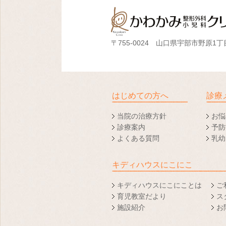
〒755-0024 山口県宇部市野原1丁目
はじめての方へ
診療
当院の治療方針
お悩
診療案内
予防
よくある質問
乳幼
キディハウスにこにこ
キディハウスにこにことは
ご
育児教室だより
ス
施設紹介
お