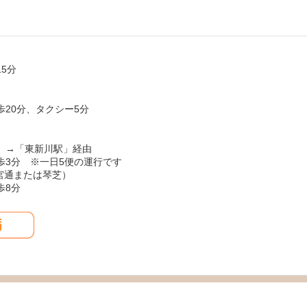
5分
20分、タクシー5分
）→「東新川駅」経由
歩3分 ※一日5便の運行です
参宮通または琴芝）
歩8分