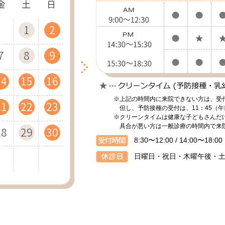
4
2
4
1
5
5
2
4
2
1
5
3
5
2
6
6
3
1
5
3
2
6
4
1
6
3
7
7
4
2
6
4
11
11
12
12
11
7
9
6
8
9
7
9
12
10
12
13
13
10
12
10
8
7
9
8
13
11
13
10
14
14
11
13
11
9
8
9
14
18
16
13
18
15
19
19
16
14
18
16
15
19
17
14
19
16
20
20
17
15
19
17
16
20
18
15
20
17
21
21
18
16
20
18
※上記の時間内に来院できない方は、受
21
25
23
20
25
22
26
26
23
21
25
23
22
26
24
21
26
23
27
27
24
22
26
24
23
27
25
22
27
24
28
28
25
23
27
25
但し、予防接種の受付は、11：45（午
※クリーンタイムは健康な子どもさんだ
具合が悪い方は一般診療の時間内で来
28
30
27
29
30
28
30
29
31
28
30
29
31
30
29
31
30
8:30〜12:00 / 14:00〜18:00
日曜日・祝日・木曜午後・