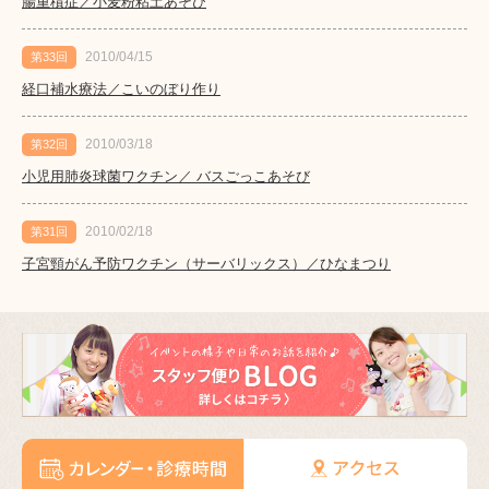
腸重積症／小麦粉粘土あそび
2010/04/15
第33回
経口補水療法／こいのぼり作り
2010/03/18
第32回
小児用肺炎球菌ワクチン／ バスごっこあそび
2010/02/18
第31回
子宮頸がん予防ワクチン（サーバリックス）／ひなまつり