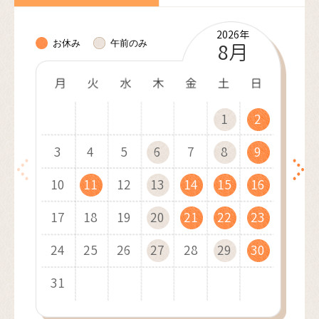
2026年
2026年
2026年
2026年
2026年
2027年
2027年
2027年
2027年
2027年
2027年
2027年
お休み
午前のみ
10月
11月
12月
8月
9月
1月
2月
3月
4月
5月
6月
7月
1
1
1
1
2
2
1
2
2
3
3
2
3
1
3
4
4
1
3
1
4
2
4
1
5
5
2
4
2
1
5
3
5
2
6
6
3
1
5
3
2
6
4
1
6
3
7
7
4
2
6
4
3
7
5
2
7
4
8
8
5
3
7
5
4
8
6
3
8
5
9
9
6
4
8
6
10
10
5
9
7
4
9
6
7
5
9
7
10
10
11
11
10
6
8
5
7
8
6
8
11
11
12
12
11
7
9
6
8
9
7
9
12
10
12
13
13
10
12
10
8
7
9
8
13
11
13
10
14
14
11
13
11
9
8
9
10
14
12
14
11
15
15
12
10
14
12
9
11
15
13
10
15
12
16
16
13
11
15
13
12
16
14
11
16
13
17
17
14
12
16
14
13
17
15
12
17
14
18
18
15
13
17
15
14
18
16
13
18
15
19
19
16
14
18
16
15
19
17
14
19
16
20
20
17
15
19
17
16
20
18
15
20
17
21
21
18
16
20
18
17
21
19
16
21
18
22
22
19
17
21
19
18
22
20
17
22
19
23
23
20
18
22
20
19
23
21
18
23
20
24
24
21
19
23
21
20
24
22
19
24
21
25
25
22
20
24
22
21
25
23
20
25
22
26
26
23
21
25
23
22
26
24
21
26
23
27
27
24
22
26
24
23
27
25
22
27
24
28
28
25
23
27
25
24
28
26
23
28
25
29
26
24
28
26
25
29
27
24
29
26
30
27
25
29
27
26
30
28
25
30
27
31
28
26
30
28
27
29
26
31
28
29
27
29
28
30
27
29
30
28
30
29
31
28
30
29
31
30
29
31
30
31
30
31