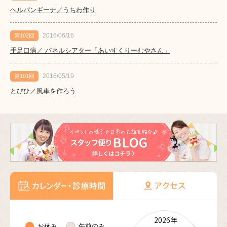
ヘルパンギーナ／うちわ作り
2016/06/16
第102回
手足口病／ パネルシアター「あいすくりーむやさん」
2016/05/19
第101回
とびひ／風車を作ろう
2026年
2026年
2026年
2026年
2026年
2027年
2027年
2027年
2027年
2027年
2027年
2027年
お休み
午前のみ