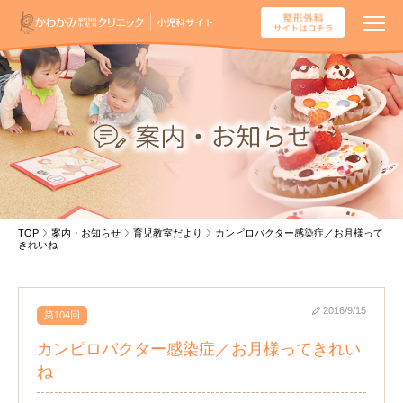
TOP
案内・お知らせ
育児教室だより
カンピロバクター感染症／お月様って
きれいね
2016/9/15
第104回
カンピロバクター感染症／お月様ってきれい
ね