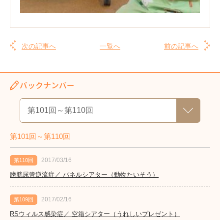
次の記事へ
一覧へ
前の記事へ
バックナンバー
第101回～第110回
2017/03/16
第110回
膀胱尿管逆流症／ パネルシアター（動物たいそう）
2017/02/16
第109回
RSウィルス感染症／ 空箱シアター（うれしいプレゼント）