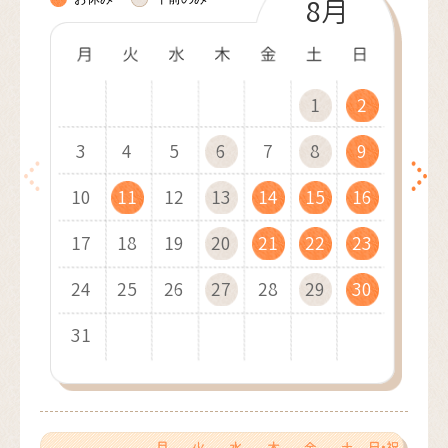
10月
11月
12月
8月
9月
1月
2月
3月
4月
5月
6月
7月
1
1
1
1
2
2
1
2
2
3
3
2
3
1
3
4
4
1
3
1
4
2
4
1
5
5
2
4
2
1
5
3
5
2
6
6
3
1
5
3
2
6
4
1
6
3
7
7
4
2
6
4
3
7
5
2
7
4
8
8
5
3
7
5
4
8
6
3
8
5
9
9
6
4
8
6
10
10
5
9
7
4
9
6
7
5
9
7
10
10
11
11
10
6
8
5
7
8
6
8
11
11
12
12
11
7
9
6
8
9
7
9
12
10
12
13
13
10
12
10
8
7
9
8
13
11
13
10
14
14
11
13
11
9
8
9
10
14
12
14
11
15
15
12
10
14
12
9
11
15
13
10
15
12
16
16
13
11
15
13
12
16
14
11
16
13
17
17
14
12
16
14
13
17
15
12
17
14
18
18
15
13
17
15
14
18
16
13
18
15
19
19
16
14
18
16
15
19
17
14
19
16
20
20
17
15
19
17
16
20
18
15
20
17
21
21
18
16
20
18
17
21
19
16
21
18
22
22
19
17
21
19
18
22
20
17
22
19
23
23
20
18
22
20
19
23
21
18
23
20
24
24
21
19
23
21
20
24
22
19
24
21
25
25
22
20
24
22
21
25
23
20
25
22
26
26
23
21
25
23
22
26
24
21
26
23
27
27
24
22
26
24
23
27
25
22
27
24
28
28
25
23
27
25
24
28
26
23
28
25
29
26
24
28
26
25
29
27
24
29
26
30
27
25
29
27
26
30
28
25
30
27
31
28
26
30
28
27
29
26
31
28
29
27
29
28
30
27
29
30
28
30
29
31
28
30
29
31
30
29
31
30
31
30
31