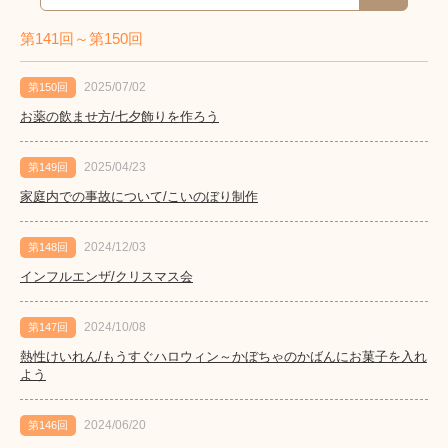
第141回～第150回
2025/07/02
第150回
お薬の飲ませ方/七夕飾りを作ろう
2025/04/23
第149回
家庭内での事故について/こいのぼり制作
2024/12/03
第148回
インフルエンザ/クリスマス会
2024/10/08
第147回
熱性けいれん/もうすぐハロウィン～かぼちゃのかばんにお菓子を入れ
よう
2024/06/20
第146回