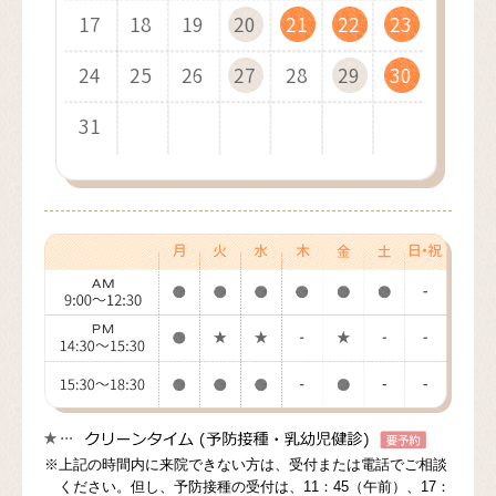
17
21
19
16
21
18
22
22
19
17
21
19
18
22
20
17
22
19
23
23
20
18
22
20
19
23
21
18
23
20
24
24
21
19
23
21
20
24
22
19
24
21
25
25
22
20
24
22
21
25
23
20
25
22
26
26
23
21
25
23
22
26
24
21
26
23
27
27
24
22
26
24
23
27
25
22
27
24
28
28
25
23
27
25
24
28
26
23
28
25
29
26
24
28
26
25
29
27
24
29
26
30
27
25
29
27
26
30
28
25
30
27
31
28
26
30
28
27
29
26
31
28
29
27
29
28
30
27
29
30
28
30
29
31
28
30
29
31
30
29
31
30
31
30
31
※上記の時間内に来院できない方は、受付または電話でご相談
ください。但し、予防接種の受付は、11：45（午前）、17：