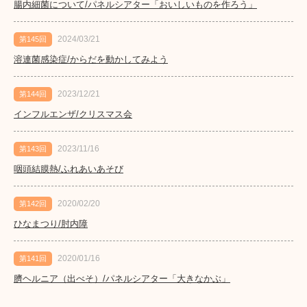
腸内細菌について/パネルシアター「おいしいものを作ろう」
2024/03/21
第145回
溶連菌感染症/からだを動かしてみよう
2023/12/21
第144回
インフルエンザ/クリスマス会
2023/11/16
第143回
咽頭結膜熱/ふれあいあそび
2020/02/20
第142回
ひなまつり/肘内障
2020/01/16
第141回
臍ヘルニア（出べそ）/パネルシアター「大きなかぶ」