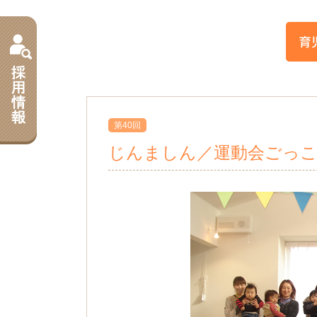
第40回
じんましん／運動会ごっ