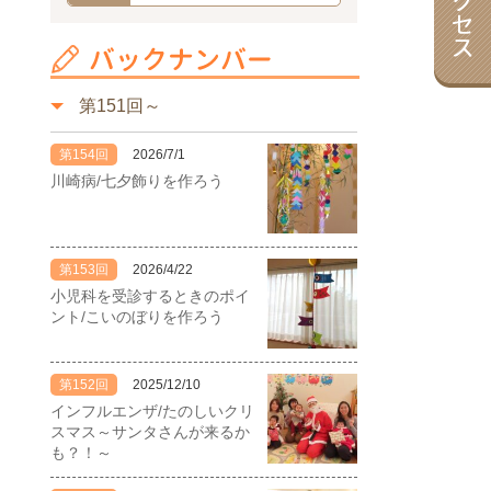
第151回～
第154回
2026/7/1
川崎病/七夕飾りを作ろう
第153回
2026/4/22
小児科を受診するときのポイ
ント/こいのぼりを作ろう
第152回
2025/12/10
インフルエンザ/たのしいクリ
スマス～サンタさんが来るか
も？！～