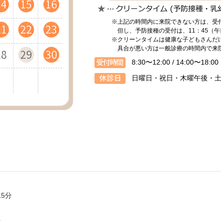
14
18
16
13
18
15
19
19
16
14
18
16
15
19
17
14
19
16
20
20
17
15
19
17
16
20
18
15
20
17
21
21
18
16
20
18
※上記の時間内に来院できない方は、受
21
25
23
20
25
22
26
26
23
21
25
23
22
26
24
21
26
23
27
27
24
22
26
24
23
27
25
22
27
24
28
28
25
23
27
25
但し、予防接種の受付は、11：45（午
※クリーンタイムは健康な子どもさんだ
具合が悪い方は一般診療の時間内で来
28
30
27
29
30
28
30
29
31
28
30
29
31
30
29
31
30
8:30〜12:00 / 14:00〜18:00
日曜日・祝日・木曜午後・
5分