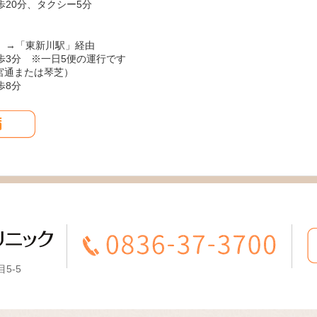
20分、タクシー5分
）→「東新川駅」経由
歩3分 ※一日5便の運行です
参宮通または琴芝）
歩8分
5-5