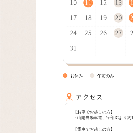
10
14
12
14
11
15
15
12
10
14
12
9
11
15
13
10
15
12
16
16
13
11
15
13
12
16
14
11
16
13
17
17
14
12
16
14
13
17
15
12
17
14
18
18
15
13
17
15
17
21
19
16
21
18
22
22
19
17
21
19
18
22
20
17
22
19
23
23
20
18
22
20
19
23
21
18
23
20
24
24
21
19
23
21
20
24
22
19
24
21
25
25
22
20
24
22
24
28
26
23
28
25
29
26
24
28
26
25
29
27
24
29
26
30
27
25
29
27
26
30
28
25
30
27
31
28
26
30
28
27
29
26
31
28
29
27
29
31
30
31
お休み
午前のみ
【お車でお越しの方】
・山陽自動車道、宇部ICより約1
【電車でお越しの方】